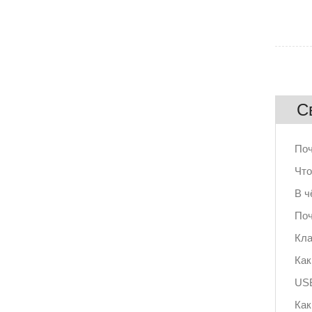
С
Поч
Что
В ч
Поч
Кла
Как
USB
Как