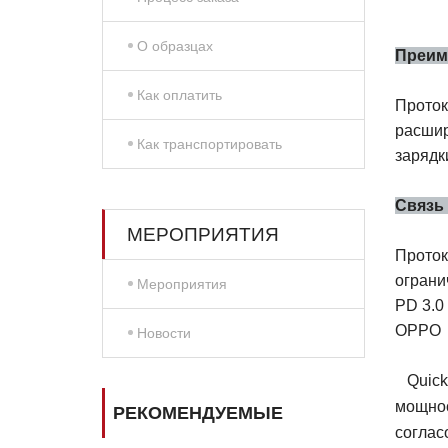
О образцах
Преим
Как оплатить
Проток
расшир
Как транспортировать
зарядк
Связь
МЕРОПРИЯТИЯ
Проток
ограни
Мероприятия
PD 3.0
OPPO
Новости
Quick
мощнос
РЕКОМЕНДУЕМЫЕ
соглас