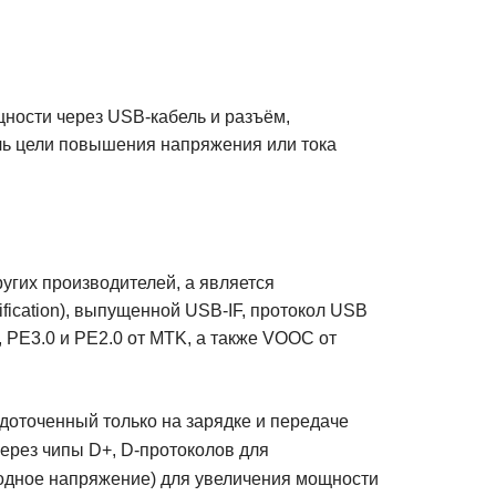
ности через USB-кабель и разъём,
чь цели повышения напряжения или тока
угих производителей, а является
fication), выпущенной USB-IF, протокол USB
, PE3.0 и PE2.0 от MTK, а также VOOC от
едоточенный только на зарядке и передаче
ерез чипы D+, D-протоколов для
ходное напряжение) для увеличения мощности