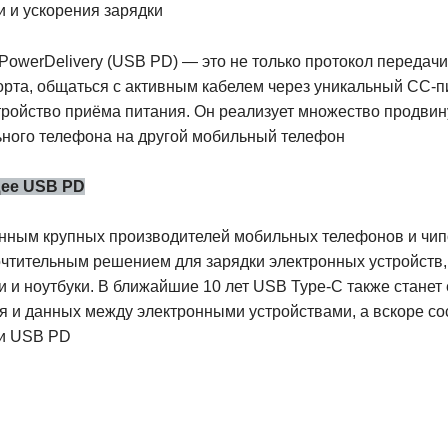
и и ускорения зарядки
owerDelivery (USB PD) — это не только протокол передачи
орта, общаться с активным кабелем через уникальный CC-пи
тройство приёма питания. Он реализует множество продвину
ного телефона на другой мобильный телефон
ее USB PD
нным крупных производителей мобильных телефонов и чип
чтительным решением для зарядки электронных устройств,
и и ноутбуки. В ближайшие 10 лет USB Type-C также стане
я и данных между электронными устройствами, а вскоре со
и USB PD