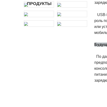
зарядк
ПРОДУКТЫ
USB-P
роль п
или ус
мобиль
Будущ
По да
предпо
консол
питани
зарядк