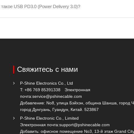
 такое USB PD3.0 (Power Delivery 3.0)?
Свяжитесь с нами
P-Shine Electronics Co., Ltd
T: +86 769 85391338
Электронная
почта:
service@pshinecable.com
Добавление: No8, улица Бэйхэн, община Шанша, город 
город Дунгуань, Гуандун, Китай. 523867
P-Shine Electronic Co., Limited
Электронная почта:
support@pshinecable.com
Добавить: офисное помещение No3, 13-й этаж Grand City