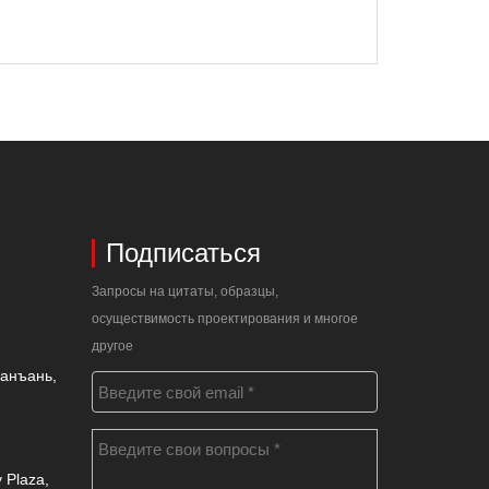
Подписаться
Запросы на цитаты, образцы,
осуществимость проектирования и многое
другое
Чанъань,
 Plaza,