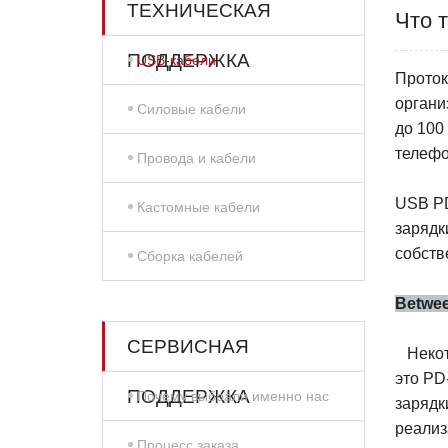
ТЕХНИЧЕСКАЯ
Что 
ПОДДЕРЖКА
USB-кабели
Проток
органи
Силовые кабели
до 100
телефо
Провода и кабели
USB PD
Кастомные кабели
зарядк
собств
Сборка кабелей
B
etwe
СЕРВИСНАЯ
Некот
это PD
ПОДДЕРЖКА
Почему выбрали именно нас
зарядк
реализ
Процесс заказа