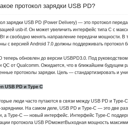
такое протокол зарядки USB PD?
ол зарядки USB PD (Power Delivery) — это протокол перед
зацией usb-if. Он может увеличить интерфейс типа C с мак
 Вт и свободно менять направление передачи мощности.
В 
ны с версией Android 7.0 должны поддерживать протокол 
 теперь обновлен до версии USBPD3.0. Под руководством
и QC от Qualcomm. Ожидается, что в ближайшем будущем р
енные протоколы зарядки. Цель — стандартизировать и ун
en USB PD и Type C
орые люди часто путаются в связи между USB PD и Type-C 
-зарядники. На самом деле, USB PD и Type-C — это две р
и, а Type-C — новый интерфейс. Интерфейс Type-C поддерж
ации протокола USB PD
может
Выходная мощность
максими