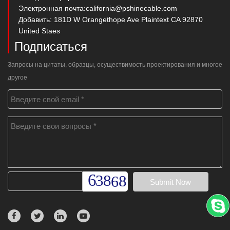
Электронная почта:
california@pshinecable.com
Добавить: 181D W Orangethope Ave Plaintext CA 92870
United Staes
Подписаться
Запросы на цитаты, образцы, осуществимость проектирования и многое
другое