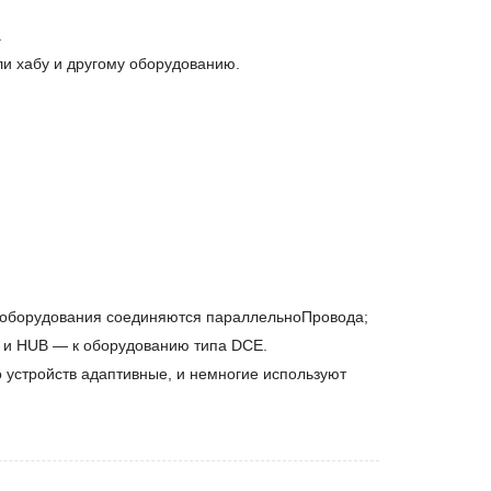
.
ли хабу и другому оборудованию.
ы оборудования соединяются параллельно
Провода
;
ы и HUB — к оборудованию типа DCE.
 устройств адаптивные, и немногие используют