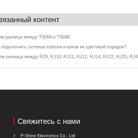
вязанный контент
ём разница между T568A и T568B
 подключить сетевые кабели и каков их цветовой порядок?
ём разница между RJ9, RJ10, RJ11, RJ12, RJ14, RJ22, RJ25, RJ4
Свяжитесь с нами
P-Shine Electronics Co., Ltd