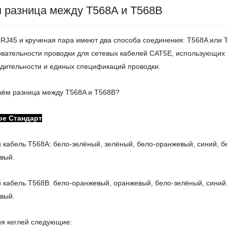
м разница между T568A и T568B
RJ45 и крученая пара имеют два способа соединения: T568A или
вательности проводки для сетевых кабелей CAT5E, использующих
дительности и единых спецификаций проводки.
 чём разница между T568A и T568B?
ое
Стандарт
 кабель T568A: бело-зелёный, зелёный, бело-оранжевый, синий, б
вый.
 кабель T568B: бело-оранжевый, оранжевый, бело-зелёный, синий,
вый.
я кеглей следующие: