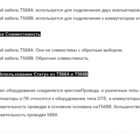
й кабель T568A: используется для подключения двух компьютеров
й кабель T568B: используется для подключения к коммутаторам и
ое
Совместимость
й кабель T
568
A
:
Они не совместимы с обратным выбором.
й кабель T
568
B
:
Обратная совместимость.
Использование
Статус
из
T568A
и
T568B
тип оборудования соединяется крестом
Провода
, и различные тип
изаторы и ПК относятся к оборудованию типа DTE, а коммутатор
вательность проводки в основном основана на
T568B, большинство
вательность проводки 568A.