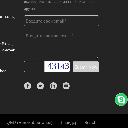
осуществимость проектирования и многое
другое
Чанъань,
 Plaza,
 Гонконг
ited
QED (Великобритания)
Шнайдер
Bosch