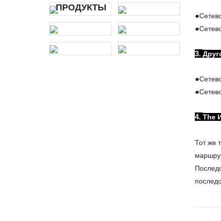
ПРОДУКТЫ
●
Сетево
●
Сетево
3.
Друг
●
Сетево
●
Сетево
4.
The
Тот же 
маршрут
Последо
последо