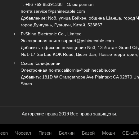
T: +86 769 85391338
Электронная
почта:
service@pshinecable.com
Добавление: No8, улица Бэйхэн, община Шанша, город 
город Дунгуань, Гуандун, Китай. 523867
P-Shine Electronic Co., Limited
Электронная почта:
support@pshinecable.com
Добавить: офисное помещение No3, 13-й этаж Grand City
No1-17 Sai Lau KOK Road, Цюэн Ван, Новые территории,
Склад Калифорнии
Электронная почта:
california@pshinecable.com
Добавить: 181D W Orangethope Ave Plaintext CA 92870 Un
Staes
Авторские права 2019 Все права защищены.
een
Чосеал
Пизен
Белкин
Базей
Моши
CE-Link