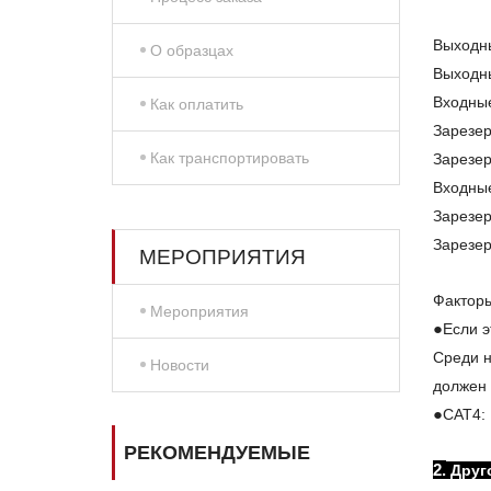
Выходны
О образцах
Выходны
Входные
Как оплатить
Зарезер
Как транспортировать
Зарезер
Входные
Зарезер
Зарезер
МЕРОПРИЯТИЯ
Факторы
Мероприятия
●
Если э
Среди н
Новости
должен 
●
CAT4:
РЕКОМЕНДУЕМЫЕ
2.
Друг