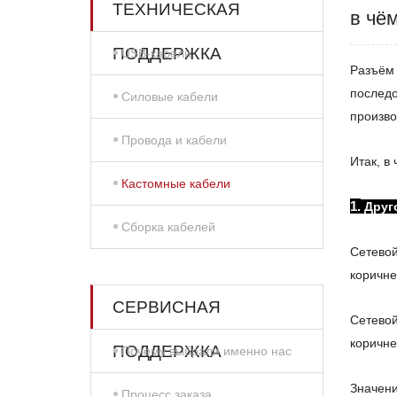
ТЕХНИЧЕСКАЯ
в чё
ПОДДЕРЖКА
USB-кабели
Разъём 
последо
Силовые кабели
произво
Провода и кабели
Итак, в
Кастомные кабели
1.
Друг
Сборка кабелей
Сетевой
коричне
СЕРВИСНАЯ
Сетевой
коричне
ПОДДЕРЖКА
Почему выбрали именно нас
Значени
Процесс заказа