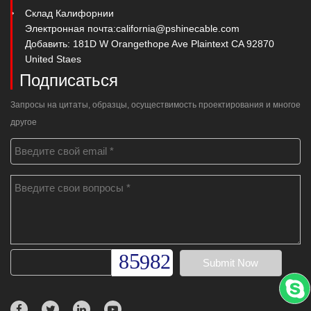
Склад Калифорнии
Электронная почта:
california@pshinecable.com
Добавить: 181D W Orangethope Ave Plaintext CA 92870
United Staes
Подписаться
Запросы на цитаты, образцы, осуществимость проектирования и многое
другое