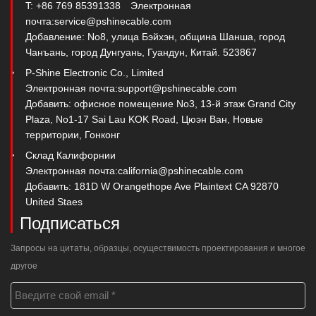
T: +86 769 85391338
Электронная
почта:
service@pshinecable.com
Добавление: No8, улица Бэйхэн, община Шанша, город
Чанъань, город Дунгуань, Гуандун, Китай. 523867
P-Shine Electronic Co., Limited
Электронная почта:
support@pshinecable.com
Добавить: офисное помещение No3, 13-й этаж Grand City
Plaza, No1-17 Sai Lau KOK Road, Цюэн Ван, Новые
территории, Гонконг
Склад Калифорнии
Электронная почта:
california@pshinecable.com
Добавить: 181D W Orangethope Ave Plaintext CA 92870
United Staes
Подписаться
Запросы на цитаты, образцы, осуществимость проектирования и многое
другое