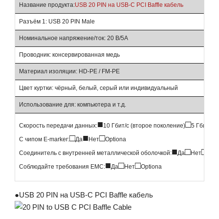
Название продукта:
USB 20 PIN на USB-C PCI Baffle кабель
Разъём 1: USB 20 PIN Male
Номинальное напряжение/ток: 20 В/5А
Проводник: консервированная медь
Материал изоляции: HD-PE / FM-PE
Цвет куртки: чёрный, белый, серый или индивидуальный
Использование для: компьютера и т.д.
■
□
Скорость передачи данных:
10 Гбит/с (второе поколение)
5 Гбит/с 
□
■
□
С чипом E-marker:
Да
Нет
Optiona
■
□
□
Соединитель с внутренней металлической оболочкой:
Да
Нет
Opt
■
□
□
Соблюдайте требования EMC:
Да
Нет
Optiona
●
USB 20 PIN на USB-C PCI Baffle кабель