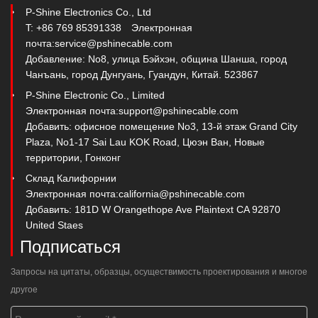
P-Shine Electronics Co., Ltd
T: +86 769 85391338
Электронная
почта:
service@pshinecable.com
Добавление: No8, улица Бэйхэн, община Шанша, город
Чанъань, город Дунгуань, Гуандун, Китай. 523867
P-Shine Electronic Co., Limited
Электронная почта:
support@pshinecable.com
Добавить: офисное помещение No3, 13-й этаж Grand City
Plaza, No1-17 Sai Lau KOK Road, Цюэн Ван, Новые
территории, Гонконг
Склад Калифорнии
Электронная почта:
california@pshinecable.com
Добавить: 181D W Orangethope Ave Plaintext CA 92870
United Staes
Подписаться
Запросы на цитаты, образцы, осуществимость проектирования и многое
другое