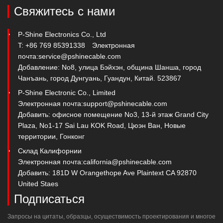
Свяжитесь с нами
P-Shine Electronics Co., Ltd
T: +86 769 85391338
Электронная
почта:
service@pshinecable.com
Добавление: No8, улица Бэйхэн, община Шанша, город
Чанъань, город Дунгуань, Гуандун, Китай. 523867
P-Shine Electronic Co., Limited
Электронная почта:
support@pshinecable.com
Добавить: офисное помещение No3, 13-й этаж Grand City
Plaza, No1-17 Sai Lau KOK Road, Цюэн Ван, Новые
территории, Гонконг
Склад Калифорнии
Электронная почта:
california@pshinecable.com
Добавить: 181D W Orangethope Ave Plaintext CA 92870
United Staes
Подписаться
Запросы на цитаты, образцы, осуществимость проектирования и многое