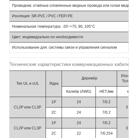
Проводник: отжёные оловленные медные провода или голая медь
Изоляция: SR-PVC / PVC / FEP/ PE
Номинальная температура: -20~+75, 90, 105°C
Цвет: индивидуально по необходимости
Использование для: системы связи и управления сигналом
Технические характеристики коммуникационных кабелей 
Изоляци
Дирижёр
Толщина
Тип UL и cUL
Ядра
Калибр (AWG)
НЕТ./мм
мм
1P
24
7/0.2
CL2P или CL3P
0.23
2C
24
7/0.2
1P
24
7/0.2
CL2P или CL3P
0.23
2C
22
7/0.254