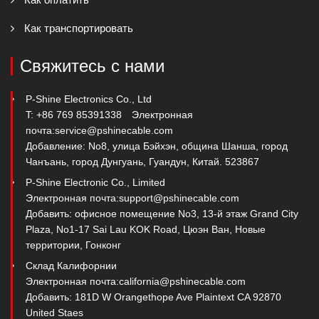
Как транспортировать
Свяжитесь с нами
P-Shine Electronics Co., Ltd
T: +86 769 85391338
Электронная
почта:
service@pshinecable.com
Добавление: No8, улица Бэйхэн, община Шанша, город
Чанъань, город Дунгуань, Гуандун, Китай. 523867
P-Shine Electronic Co., Limited
Электронная почта:
support@pshinecable.com
Добавить: офисное помещение No3, 13-й этаж Grand City
Plaza, No1-17 Sai Lau KOK Road, Цюэн Ван, Новые
территории, Гонконг
Склад Калифорнии
Электронная почта:
california@pshinecable.com
Добавить: 181D W Orangethope Ave Plaintext CA 92870
United Staes