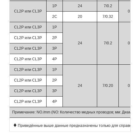
1P
24
7/0.2
CL2P или CL3P
0.23
2C
20
7/0.32
CL2P или CL3P
1P
CL2P или CL3P
2P
24
7/0.2
0.23
CL2P или CL3P
3P
CL2P или CL3P
4P
CL2P или CL3P
1P
CL2P или CL3P
2P
24
7/0.20
0.23
CL2P или CL3P
3P
CL2P или CL3P
4P
Примечание: NO./mm (NO: Количество медных проводов; мм: Диаметр 
♦
Приведённые выше данные предназначены только для справки. Тех