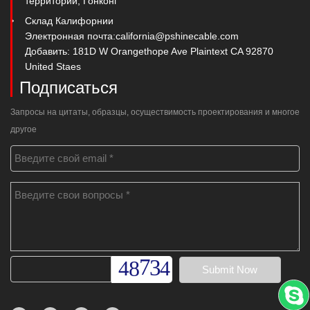
территории, Гонконг
Склад Калифорнии
Электронная почта:
california@pshinecable.com
Добавить: 181D W Orangethope Ave Plaintext CA 92870
United Staes
Подписаться
Запросы на цитаты, образцы, осуществимость проектирования и многое
другое