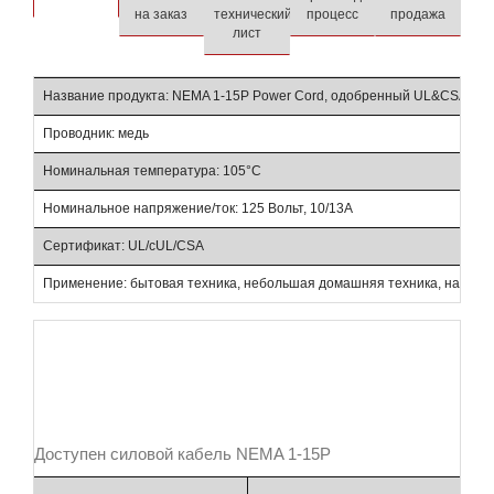
на заказ
технический
процесс
продажа
лист
Название продукта: NEMA 1-15P Power Cord, одобренный UL&CSA AC 
Проводник: медь
М
Номинальная температура: 105°C
К
Номинальное напряжение/ток: 125 Вольт, 10/13А
Ц
Сертификат: UL/cUL/CSA
С
Применение: бытовая техника, небольшая домашняя техника, например
Доступен силовой кабель NEMA 1-15P