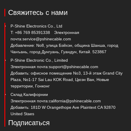
Свяжитесь с нами
P-Shine Electronics Co., Ltd
T: +86 769 85391338
Электронная
почта:
service@pshinecable.com
Добавление: No8, улица Бэйхэн, община Шанша, город
Чанъань, город Дунгуань, Гуандун, Китай. 523867
P-Shine Electronic Co., Limited
Электронная почта:
support@pshinecable.com
Добавить: офисное помещение No3, 13-й этаж Grand City
Plaza, No1-17 Sai Lau KOK Road, Цюэн Ван, Новые
территории, Гонконг
Склад Калифорнии
Электронная почта:
california@pshinecable.com
Добавить: 181D W Orangethope Ave Plaintext CA 92870
United Staes
Подписаться