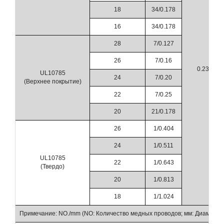
18
34/0.178
16
34/0.178
28
7/0.127
26
7/0.16
0.23
UL10785
24
7/0.20
(Верхнее покрытие)
22
7/0.25
20
21/0.178
26
1/0.404
24
1/0.511
UL10785
22
1/0.643
(Твердо)
20
1/0.813
18
1/1.024
Примечание: NO./mm (NO: Количество медных проводов; мм: Диаметр 