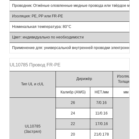
Проводник: Отжёные оловленные медные провода или твёрдое медно
Изоляция: PE, PP или FR-PE
Номинальная температура: 80°C
Цвет: индивидуально по необходимости
Применение для: универсальной внутренней проводки электронного и
UL10785 Провод FR-PE
Изоляция
Дирижёр
Толщина
Тип UL и cUL
Калибр (AWG)
НЕТ./мм
мм
26
7/0.16
24
11/0.16
22
17/0.16
UL10785
(Застрял)
20
21/0.178