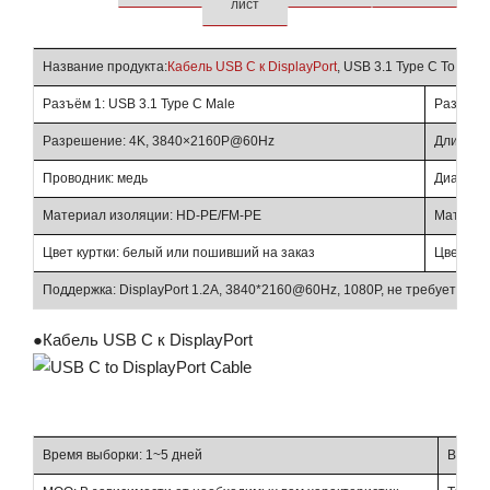
лист
Название продукта:
Кабель USB C к DisplayPort
, USB 3.1 Type C To Dis
Разъём 1: USB 3.1 Type C Male
Разъём 2
Разрешение: 4K, 3840×2160P@60Hz
Длина тр
Проводник: медь
Диаметр:
Материал изоляции: HD-PE/FM-PE
Материа
Цвет куртки: белый или пошивший на заказ
Цвет рак
Поддержка: DisplayPort 1.2A, 3840*2160@60Hz, 1080P, не требуется в
●
Кабель USB C к DisplayPort
Время выборки: 1~5 дней
Время 