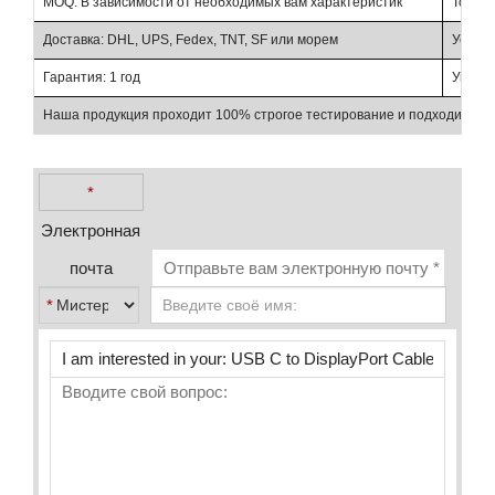
MOQ: В зависимости от необходимых вам характеристик
Торгов
Доставка: DHL, UPS, Fedex, TNT, SF или морем
Условия
Гарантия: 1 год
Упаков
Наша продукция проходит 100% строгое тестирование и подходит для
*
Электронная
почта
*